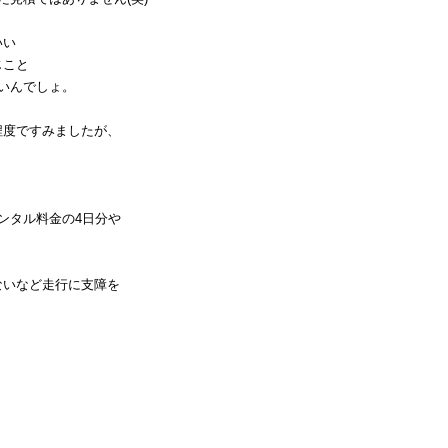
いい
じこと
いいんでしょ。
程度ですみましたが、
ンタル料金の4日分や
ないなど走行に支障を
。