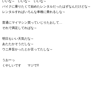
いいな～ いいな～ いいな～
バイクに乗りたくて始めたレンタルだったはずなんだけどな～
レンタルすればいろんな車種に乗れるしな～
普通にマイマシン買っていじりたおして…
それで満足してればな～
明日もいい天気だな～
あたたかそうだしな～
ウニ丼旨かったとか言ってたしな～
うおーっ
くやしいです マジで!!