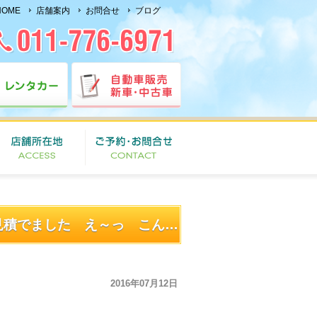
HOME
店舗案内
お問合せ
ブログ
レンタルバイク 立ちゴケ 注意報 !! 見積でました え～っ こんなにー
2016年07月12日