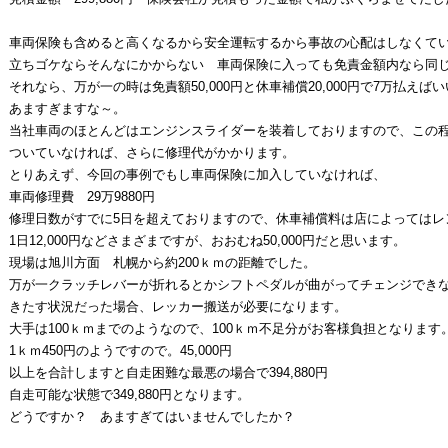
車両保険も含めると高くなるから安全運転するから事故の心配はしなくて
立ちゴケならそんなにかからない 車両保険に入っても免責金額内なら同
それなら、万が一の時は免責額50,000円と休車補償20,000円で7万払えば
あますぎますな～。
当社車両のほとんどはエンジンスライダーを装着しておりますので、この
ついていなければ、さらに修理代がかかります。
とりあえず、今回の事例でもし車両保険に加入していなければ、
車両修理費 29万9880円
修理日数がすでに5日を超えておりますので、休車補償料は店によってはレ
1日12,000円などさまざまですが、おおむね50,000円だと思います。
現場は旭川方面 札幌から約200ｋｍの距離でした。
万が一クラッチレバーが折れるとかシフトペダルが曲がってチェンジでき
きたす状況だった場合、レッカー搬送が必要になります。
大手は100ｋｍまでのようなので、100ｋｍ不足分がお客様負担となります
1ｋｍ450円のようですので。45,000円
以上を合計しますと自走困難な最悪の場合で394,880円
自走可能な状態で349,880円となります。
どうですか？ あますぎてはいませんでしたか？