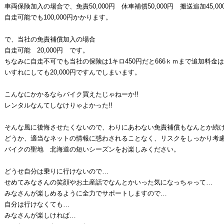
車両保険加入の場合で、免責50,000円 休車補償50,000円 搬送追加45,000
自走可能でも100,000円かかります。
で、当社の免責補償加入の場合
自走可能 20,000円 です。
ちなみに自走不可でも当社の保険は1キロ450円だと666ｋｍまで追加料金
いすれにしても20,000円ですんでしまいます。
こんなにかかるならバイク買えたじゃねーか!!
レンタルなんてしなけりゃよかった!!
そんな風に後悔させたくないので、わりにあわない免責補償もなんとか続
どうか、適当なネットの情報に惑わされることなく、リスクをしっかり考
バイクの聖地 北海道の短いシーズンをお楽しみください。
どうせ自分は乗りに行けないので…
せめてみなさんの笑顔やお土産話でなんとかいった気になっちゃって…
みなさんが楽しめるように全力でサポートしますので…
自分は行けなくても…
みなさんが楽しければ…