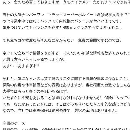
あっ 念のため言っておきますが、うちのイケメン たかおチャンではあ
当社の人気ナンバーワン ブラックスーパーボルドール君は現在入院中で
やはり乗車中ではなくバックで方向転換のパターンがヤバいようです。
気をつけていてもバランスを崩すと400ｃｃクラスでも支えきれずに…
でも立ちゴケ程度ならそんなにかからない 免責の範囲ですむのでは。
ネットで立ちゴケ情報をさがすと、そんないい加減な情報も数多くみられ
と思う方もいらっしゃるでしょうが…
あまい あますぎる!!
それと、気になったのは貸す側のリスクに関する情報が非常に少ないこと
保険の内容や休車補償などの説明はありますが、当社程度の台数でもこん
大手ではもっと多くの事例があるはず。
いたずらに不安をあおることは避けなければなりませんが、保険に入って
でも、なにかあったときには、そこはがっちりいただきます的な感じはど
なので、当社では車両保険は絶対条件で、選択の余地はありません。
今回のケース
見積金額 299,880円 保険会社が見積もった金額で私がふくらませてだし