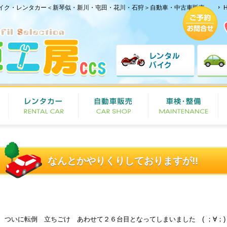
イク・レンタカー＜新琴似・新川・屯田・花川・石狩＞自動車・中古車販売
なんとかやりくりしておりますが!!
ついに転倒 立ちごけ あわせて２６台目となってしまいました ( ；∀；)