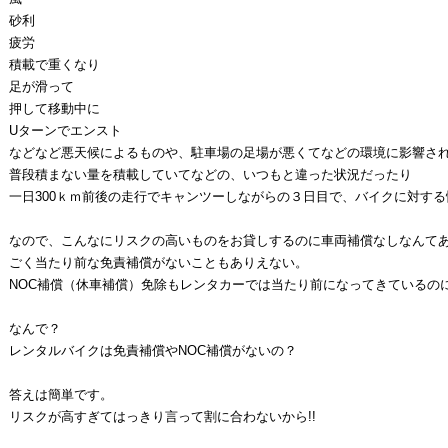
砂利
疲労
積載で重くなり
足が滑って
押して移動中に
Uターンでエンスト
などなど悪天候によるものや、駐車場の足場が悪くてなどの環境に影響さ
普段積まない量を積載していてなどの、いつもと違った状況だったり
一日300ｋｍ前後の走行でキャンツーしながらの３日目で、バイクに対す
なので、こんなにリスクの高いものをお貸しするのに車両補償なしなんて
ごく当たり前な免責補償がないこともありえない。
NOC補償（休車補償）免除もレンタカーでは当たり前になってきているの
なんで？
レンタルバイクは免責補償やNOC補償がないの？
答えは簡単です。
リスクが高すぎてはっきり言って割に合わないから!!