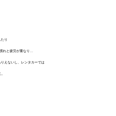
れたり
る慣れと疲労が重なり…
ありえないし、レンタカーでは
に。