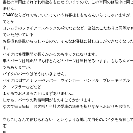
当社の車両はそれぞれ特徴をもたせていますので、この車両の修理中は同
ません。
CB400ならどれでもいいよっていうお客様ももちろんいらっしゃいますが
でとか
ヨシムラのファイアースペックの42でなどなど、当社のこだわりと同等か
でいただいている
お客様も多数いらっしゃるので、そんなお客様に貸し出しができなくなっ
す。
バイクは修理期間が長くかかるのもネックになります。
車のパーツは純正品でもほとんどのパーツは当日そろいます。もちろんメ
ツもありますが。
バイクのパーツはそうはいきません。
バイクは倒すとミラーやレバー ウィンカー ハンドル ブレーキペダル
ク マフラーなどなど
１か所でおさまることはまずありません。
しかも、パーツの到着時間がものすごくかかります。
なので毎日毎日 お客様と当社の愛車の無事を祈りながらお戻りをお待ち
立ちごけなんで信じられない というような地元で自分のバイクを所有し
雨
風