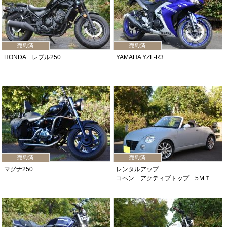
HONDA レブル250
YAMAHA YZF-R3
マグナ250
レンタルアップ
コペン アクティブトップ 5ＭＴ