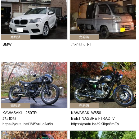
BMW
ハイゼットT
KAWASAKI 250TR
KAWASAKI W650
ｶﾌｪ ﾛﾝｽｲ
BEET NASSRET-TRAD Ⅳ
https://youtu.be/JMSvuLcAu9s
https://youtu.be/t9KIlqo8mEs