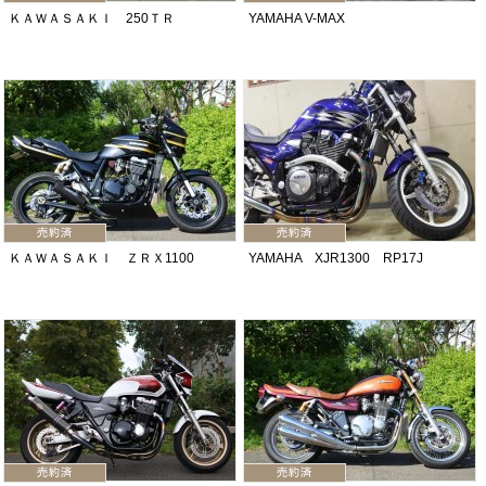
ＫＡＷＡＳＡＫＩ 250ＴＲ
YAMAHA V-MAX
ＫＡＷＡＳＡＫＩ ＺＲＸ1100
YAMAHA XJR1300 RP17J