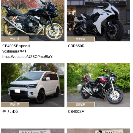
CB400SB specⅢ
CBR650R
yoshimuraﾌﾙｴｷ
https://youtu.be/UZBQPmpBkrY
デリカD5
CB400SF