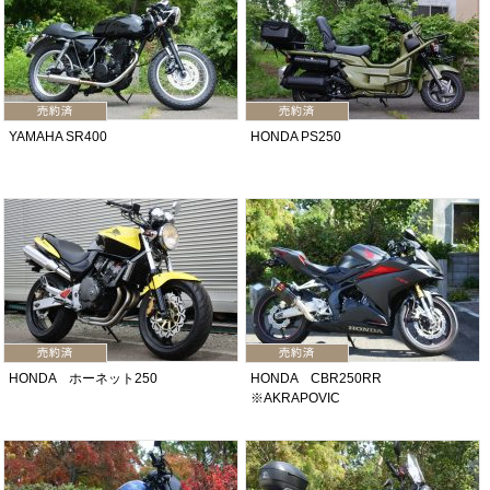
YAMAHA SR400
HONDA PS250
HONDA ホーネット250
HONDA CBR250RR
※AKRAPOVIC