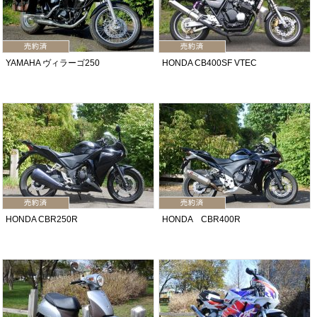
YAMAHA ヴィラーゴ250
HONDA CB400SF VTEC
HONDA CBR250R
HONDA CBR400R