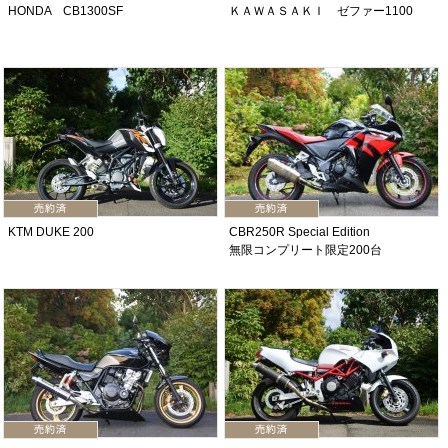
HONDA CB1300SF
ＫＡＷＡＳＡＫＩ ゼファー1100
KTM DUKE 200
CBR250R Special Edition
無限コンプリート限定200台