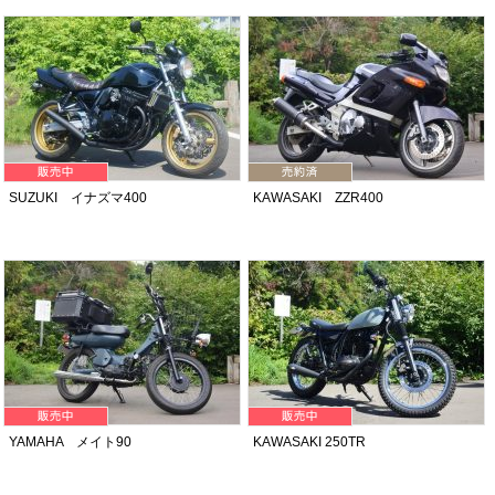
SUZUKI イナズマ400
KAWASAKI ZZR400
YAMAHA メイト90
KAWASAKI 250TR