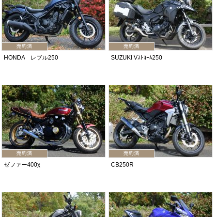
HONDA レブル250
SUZUKI Vｽﾄﾛｰﾑ250
ゼファー400χ
CB250R