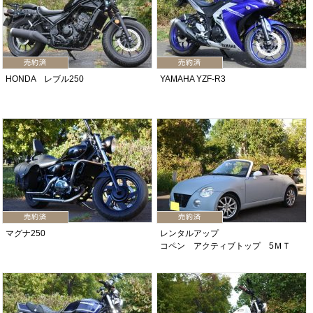
HONDA レブル250
YAMAHA YZF-R3
マグナ250
レンタルアップ
コペン アクティブトップ 5ＭＴ