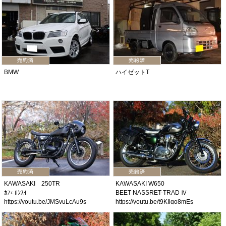
BMW
ハイゼットT
KAWASAKI 250TR
KAWASAKI W650
ｶﾌｪ ﾛﾝｽｲ
BEET NASSRET-TRAD Ⅳ
https://youtu.be/JMSvuLcAu9s
https://youtu.be/t9KIlqo8mEs