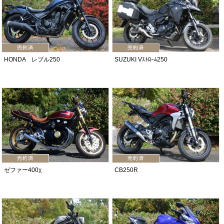
HONDA レブル250
SUZUKI Vｽﾄﾛｰﾑ250
ゼファー400χ
CB250R