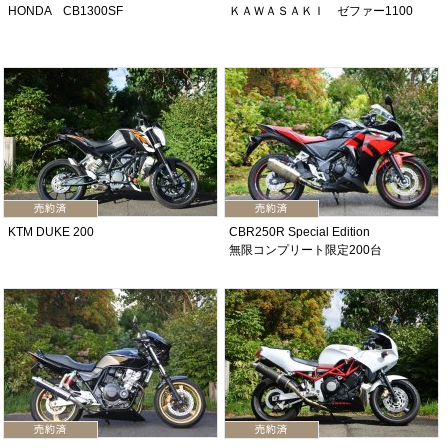
HONDA CB1300SF
ＫＡＷＡＳＡＫＩ ゼファー1100
KTM DUKE 200
CBR250R Special Edition
無限コンプリート限定200台