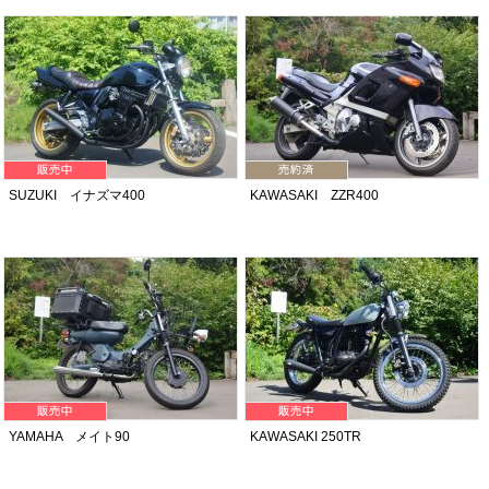
SUZUKI イナズマ400
KAWASAKI ZZR400
YAMAHA メイト90
KAWASAKI 250TR