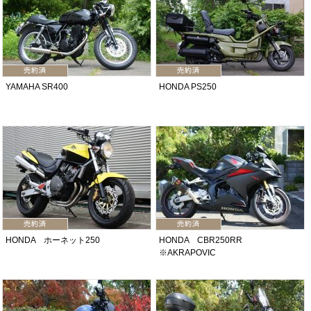
YAMAHA SR400
HONDA PS250
HONDA ホーネット250
HONDA CBR250RR
※AKRAPOVIC