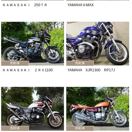
ＫＡＷＡＳＡＫＩ 250ＴＲ
YAMAHA V-MAX
ＫＡＷＡＳＡＫＩ ＺＲＸ1100
YAMAHA XJR1300 RP17J