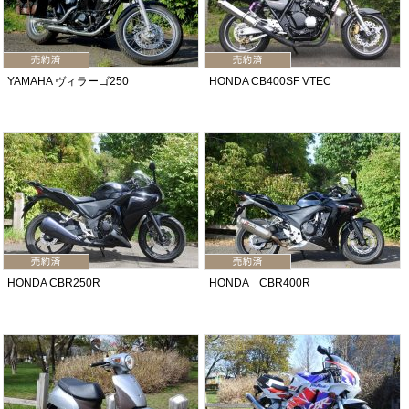
YAMAHA ヴィラーゴ250
HONDA CB400SF VTEC
HONDA CBR250R
HONDA CBR400R