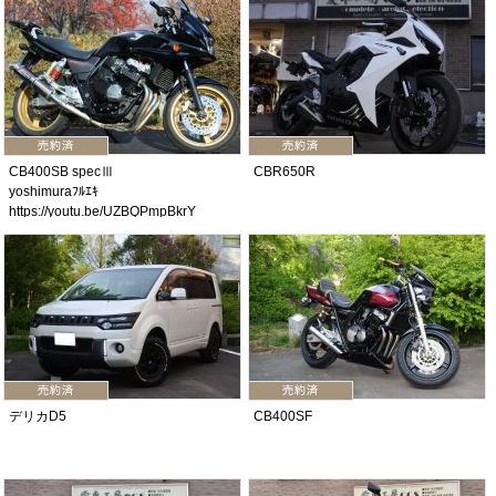
CB400SB specⅢ
CBR650R
yoshimuraﾌﾙｴｷ
https://youtu.be/UZBQPmpBkrY
デリカD5
CB400SF